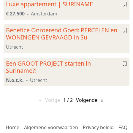
Luxe appartement | SURINAME
€ 27.500
Amsterdam
Benefice Onroerend Goed: PERCELEN en
WONINGEN GEVRAAGD in Su
Utrecht
Een GROOT PROJECT starten in
Suriname?!
N.o.t.k.
Utrecht
Vorige
pagina
1 / 2
Volgende
pagina
Home
Algemene voorwaarden
Privacy beleid
FAQ