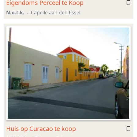
Eigendoms Perceel te Koop
N.o.t.k.
Capelle aan den IJssel
Huis op Curacao te koop