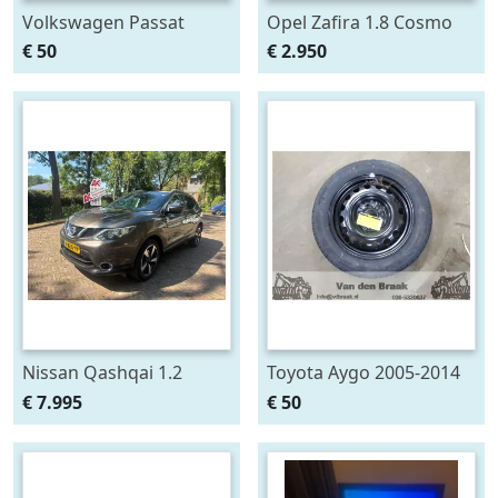
Volkswagen Passat
Opel Zafira 1.8 Cosmo
Variant 1997-2005
€ 50
€ 2.950
Zijraam rechtsachter
Nissan Qashqai 1.2
Toyota Aygo 2005-2014
Premier Edition. Wij zijn
Reservewiel 14 inch
€ 7.995
€ 50
altijd de goedkoopste
met de beste Vakgarage
BOVAG serv