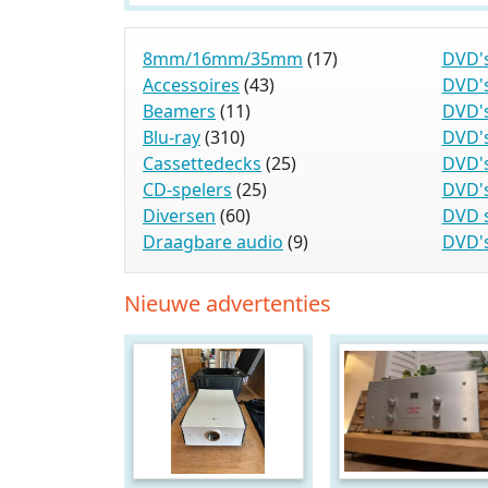
8mm/16mm/35mm
(17)
DVD's
Accessoires
(43)
DVD'
Beamers
(11)
DVD's
Blu-ray
(310)
DVD's
Cassettedecks
(25)
DVD's
CD-spelers
(25)
DVD's
Diversen
(60)
DVD s
Draagbare audio
(9)
DVD's
Nieuwe advertenties