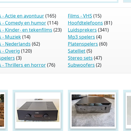
 - Actie en avontuur
(165)
Films - VHS
(15)
s - Comedy en humor
(114)
Hoofdtelefoons
(81)
 - Kinder- en tekenfilms
(23)
Luidsprekers
(341)
 - Muziek
(14)
Mp3 spelers
(4)
 - Nederlands
(62)
Platenspelers
(60)
 - Overig
(120)
Satelliet
(5)
pelers
(3)
Stereo sets
(47)
 - Thrillers en horror
(76)
Subwoofers
(2)