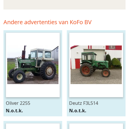
Andere advertenties van KoFo BV
Oliver 2255
Deutz F3L514
N.o.t.k.
N.o.t.k.