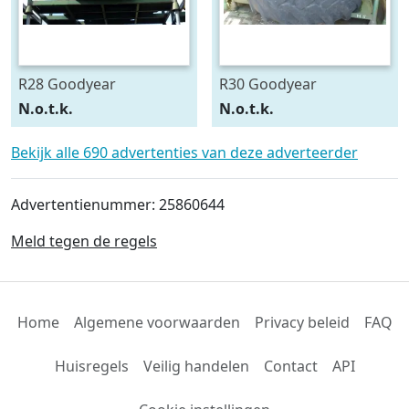
R28 Goodyear
R30 Goodyear
540/75R28
600/70R30
N.o.t.k.
N.o.t.k.
Bekijk alle 690 advertenties van deze adverteerder
Advertentienummer: 25860644
Meld tegen de regels
Home
Algemene voorwaarden
Privacy beleid
FAQ
Huisregels
Veilig handelen
Contact
API