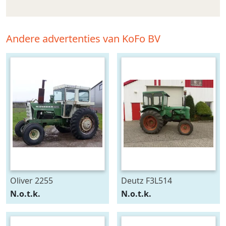
Andere advertenties van KoFo BV
Oliver 2255
Deutz F3L514
N.o.t.k.
N.o.t.k.