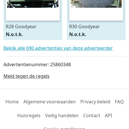
R28 Goodyear
R30 Goodyear
540/75R28
600/70R30
N.o.t.k.
N.o.t.k.
Bekijk alle 690 advertenties van deze adverteerder
Advertentienummer: 25860348
Meld tegen de regels
Home
Algemene voorwaarden
Privacy beleid
FAQ
Huisregels
Veilig handelen
Contact
API