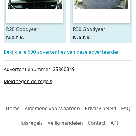
R28 Goodyear
R30 Goodyear
540/75R28
600/70R30
N.o.t.k.
N.o.t.k.
Bekijk alle 690 advertenties van deze adverteerder
Advertentienummer: 25860349
Meld tegen de regels
Home
Algemene voorwaarden
Privacy beleid
FAQ
Huisregels
Veilig handelen
Contact
API