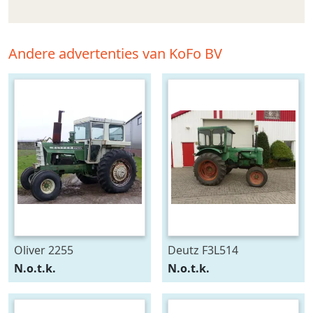
Andere advertenties van KoFo BV
Oliver 2255
Deutz F3L514
N.o.t.k.
N.o.t.k.