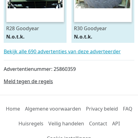
R28 Goodyear
R30 Goodyear
540/75R28
600/70R30
N.o.t.k.
N.o.t.k.
Bekijk alle 690 advertenties van deze adverteerder
Advertentienummer: 25860359
Meld tegen de regels
Home
Algemene voorwaarden
Privacy beleid
FAQ
Huisregels
Veilig handelen
Contact
API