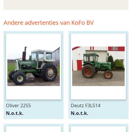
Andere advertenties van KoFo BV
Oliver 2255
Deutz F3L514
N.o.t.k.
N.o.t.k.