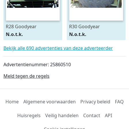
R28 Goodyear
R30 Goodyear
540/75R28
600/70R30
N.o.t.k.
N.o.t.k.
Bekijk alle 690 advertenties van deze adverteerder
Advertentienummer: 25860510
Meld tegen de regels
Home
Algemene voorwaarden
Privacy beleid
FAQ
Huisregels
Veilig handelen
Contact
API