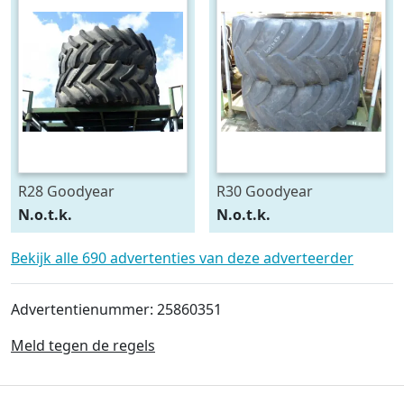
R28 Goodyear
R30 Goodyear
540/75R28
600/70R30
N.o.t.k.
N.o.t.k.
Bekijk alle 690 advertenties van deze adverteerder
Advertentienummer: 25860351
Meld tegen de regels