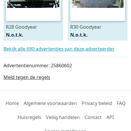
R28 Goodyear
R30 Goodyear
540/75R28
600/70R30
N.o.t.k.
N.o.t.k.
Bekijk alle 690 advertenties van deze adverteerder
Advertentienummer: 25860602
Meld tegen de regels
Home
Algemene voorwaarden
Privacy beleid
FAQ
Huisregels
Veilig handelen
Contact
API