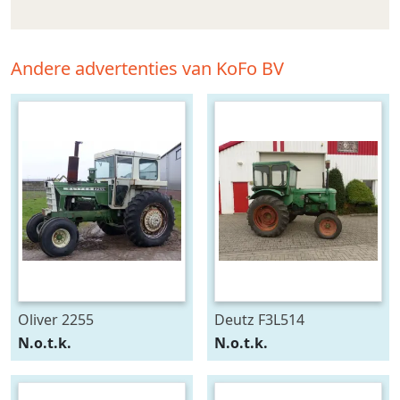
Andere advertenties van KoFo BV
Oliver 2255
Deutz F3L514
N.o.t.k.
N.o.t.k.