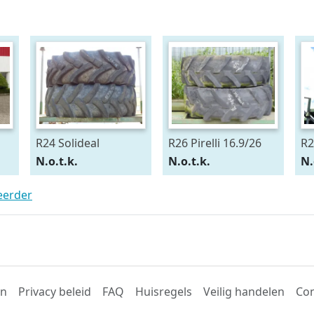
R24 Solideal
R26 Pirelli 16.9/26
R2
15.5/80R24
54
N.o.t.k.
N.o.t.k.
N.
teerder
en
Privacy beleid
FAQ
Huisregels
Veilig handelen
Con