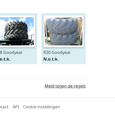
8 Goodyear
R30 Goodyear
0/75R28
600/70R30
o.t.k.
N.o.t.k.
Meld tegen de regels
tact
API
Cookie instellingen