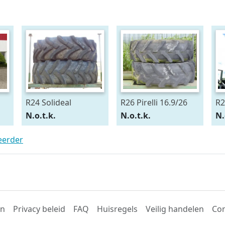
R24 Solideal
R26 Pirelli 16.9/26
R2
15.5/80R24
54
N.o.t.k.
N.o.t.k.
N.
teerder
en
Privacy beleid
FAQ
Huisregels
Veilig handelen
Con