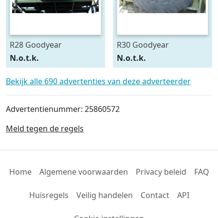
R28 Goodyear
R30 Goodyear
540/75R28
600/70R30
N.o.t.k.
N.o.t.k.
Bekijk alle 690 advertenties van deze adverteerder
Advertentienummer: 25860572
Meld tegen de regels
Home
Algemene voorwaarden
Privacy beleid
FAQ
Huisregels
Veilig handelen
Contact
API