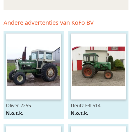
Andere advertenties van KoFo BV
Oliver 2255
Deutz F3L514
N.o.t.k.
N.o.t.k.