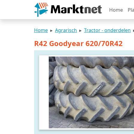
Home
Pl
Home
Agrarisch
Tractor - onderdelen
R42 Goodyear 620/70R42