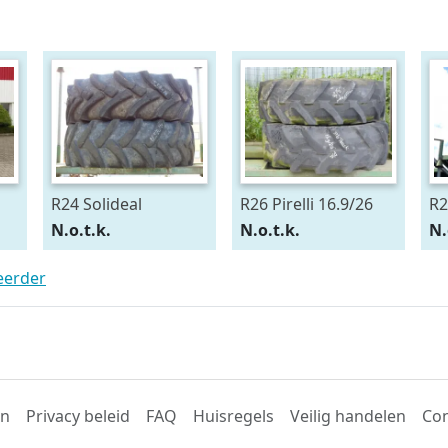
R24 Solideal
R26 Pirelli 16.9/26
R2
15.5/80R24
54
N.o.t.k.
N.o.t.k.
N.
teerder
en
Privacy beleid
FAQ
Huisregels
Veilig handelen
Con