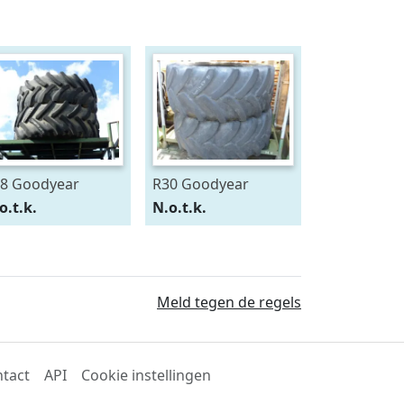
8 Goodyear
R30 Goodyear
0/75R28
600/70R30
o.t.k.
N.o.t.k.
Meld tegen de regels
tact
API
Cookie instellingen