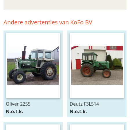
Andere advertenties van KoFo BV
Oliver 2255
Deutz F3L514
N.o.t.k.
N.o.t.k.