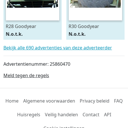
R28 Goodyear
R30 Goodyear
540/75R28
600/70R30
N.o.t.k.
N.o.t.k.
Bekijk alle 690 advertenties van deze adverteerder
Advertentienummer: 25860470
Meld tegen de regels
Home
Algemene voorwaarden
Privacy beleid
FAQ
Huisregels
Veilig handelen
Contact
API