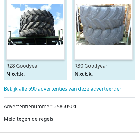
R28 Goodyear
R30 Goodyear
540/75R28
600/70R30
N.o.t.k.
N.o.t.k.
Bekijk alle 690 advertenties van deze adverteerder
Advertentienummer: 25860504
Meld tegen de regels