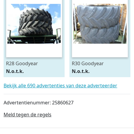
R28 Goodyear
R30 Goodyear
540/75R28
600/70R30
N.o.t.k.
N.o.t.k.
Bekijk alle 690 advertenties van deze adverteerder
Advertentienummer: 25860627
Meld tegen de regels