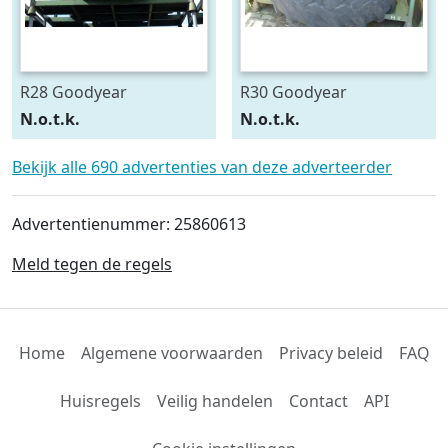
R28 Goodyear
R30 Goodyear
540/75R28
600/70R30
N.o.t.k.
N.o.t.k.
Bekijk alle 690 advertenties van deze adverteerder
Advertentienummer: 25860613
Meld tegen de regels
Home
Algemene voorwaarden
Privacy beleid
FAQ
Huisregels
Veilig handelen
Contact
API