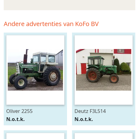
Andere advertenties van KoFo BV
Oliver 2255
Deutz F3L514
N.o.t.k.
N.o.t.k.