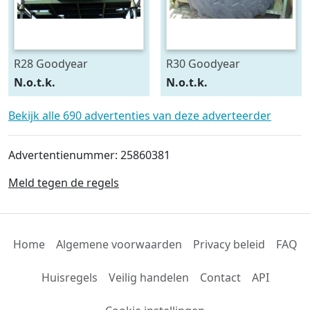
R28 Goodyear
R30 Goodyear
540/75R28
600/70R30
N.o.t.k.
N.o.t.k.
Bekijk alle 690 advertenties van deze adverteerder
Advertentienummer: 25860381
Meld tegen de regels
Home
Algemene voorwaarden
Privacy beleid
FAQ
Huisregels
Veilig handelen
Contact
API