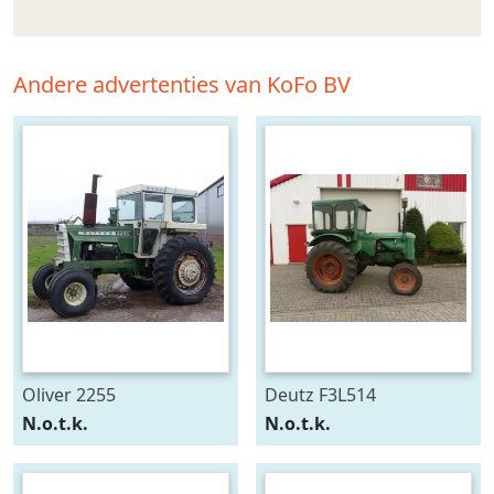
Andere advertenties van KoFo BV
Oliver 2255
Deutz F3L514
N.o.t.k.
N.o.t.k.