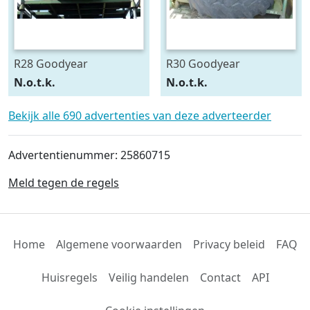
R28 Goodyear
R30 Goodyear
540/75R28
600/70R30
N.o.t.k.
N.o.t.k.
Bekijk alle 690 advertenties van deze adverteerder
Advertentienummer: 25860715
Meld tegen de regels
Home
Algemene voorwaarden
Privacy beleid
FAQ
Huisregels
Veilig handelen
Contact
API