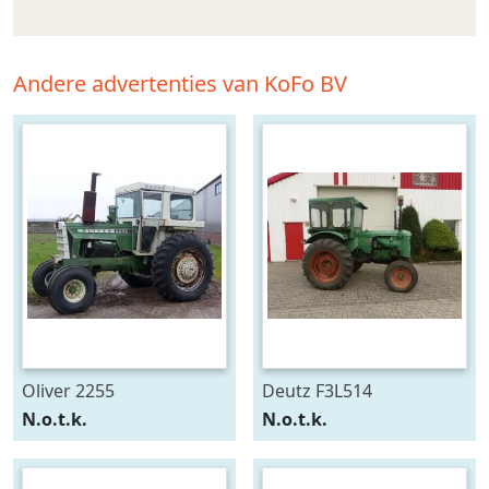
Andere advertenties van KoFo BV
Oliver 2255
Deutz F3L514
N.o.t.k.
N.o.t.k.