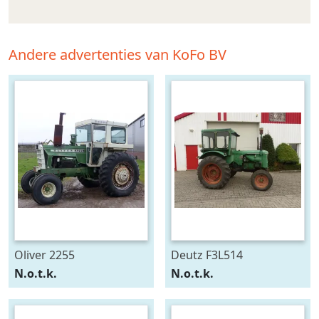
Andere advertenties van KoFo BV
Oliver 2255
Deutz F3L514
N.o.t.k.
N.o.t.k.