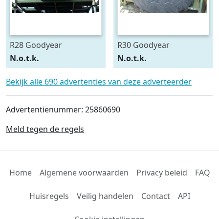
R28 Goodyear
R30 Goodyear
540/75R28
600/70R30
N.o.t.k.
N.o.t.k.
Bekijk alle 690 advertenties van deze adverteerder
Advertentienummer: 25860690
Meld tegen de regels
Home
Algemene voorwaarden
Privacy beleid
FAQ
Huisregels
Veilig handelen
Contact
API