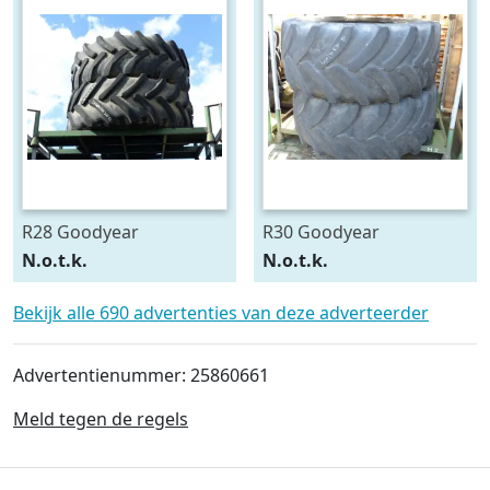
R28 Goodyear
R30 Goodyear
540/75R28
600/70R30
N.o.t.k.
N.o.t.k.
Bekijk alle 690 advertenties van deze adverteerder
Advertentienummer: 25860661
Meld tegen de regels