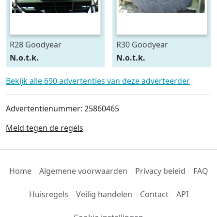
R28 Goodyear
R30 Goodyear
540/75R28
600/70R30
N.o.t.k.
N.o.t.k.
Bekijk alle 690 advertenties van deze adverteerder
Advertentienummer: 25860465
Meld tegen de regels
Home
Algemene voorwaarden
Privacy beleid
FAQ
Huisregels
Veilig handelen
Contact
API