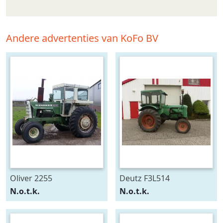
Andere advertenties van KoFo BV
Oliver 2255
Deutz F3L514
N.o.t.k.
N.o.t.k.