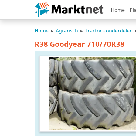
Home
Pl
Home
Agrarisch
Tractor - onderdelen
R38 Goodyear 710/70R38