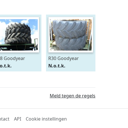
8 Goodyear
R30 Goodyear
0/75R28
600/70R30
o.t.k.
N.o.t.k.
Meld tegen de regels
tact
API
Cookie instellingen