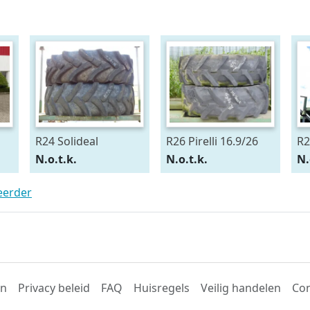
R24 Solideal
R26 Pirelli 16.9/26
R2
15.5/80R24
54
N.o.t.k.
N.o.t.k.
N.
teerder
en
Privacy beleid
FAQ
Huisregels
Veilig handelen
Con