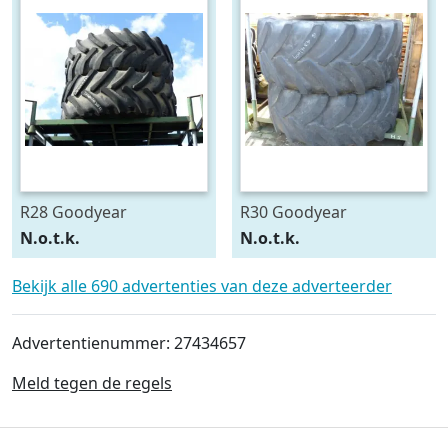
R28 Goodyear
R30 Goodyear
540/75R28
600/70R30
N.o.t.k.
N.o.t.k.
Bekijk alle 690 advertenties van deze adverteerder
Advertentienummer: 27434657
Meld tegen de regels