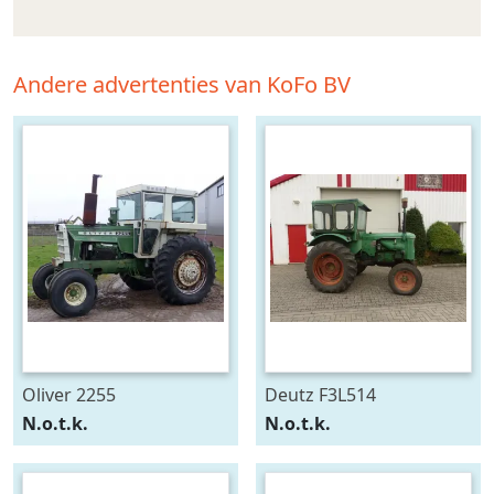
Andere advertenties van KoFo BV
Oliver 2255
Deutz F3L514
N.o.t.k.
N.o.t.k.