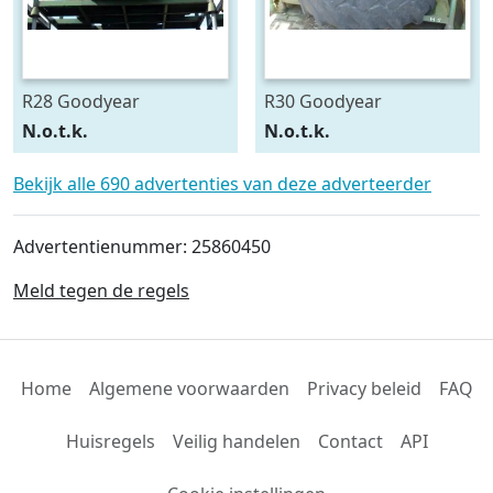
R28 Goodyear
R30 Goodyear
540/75R28
600/70R30
N.o.t.k.
N.o.t.k.
Bekijk alle 690 advertenties van deze adverteerder
Advertentienummer: 25860450
Meld tegen de regels
Home
Algemene voorwaarden
Privacy beleid
FAQ
Huisregels
Veilig handelen
Contact
API