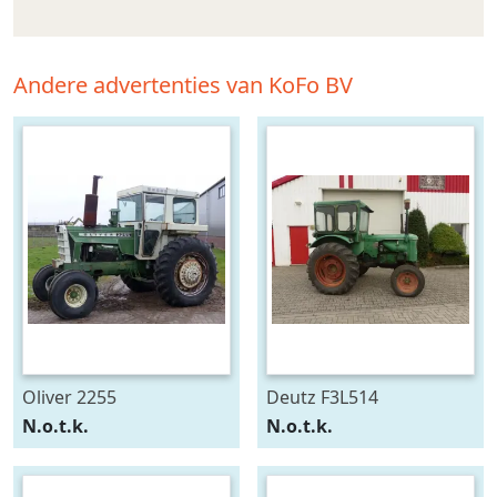
Andere advertenties van KoFo BV
Oliver 2255
Deutz F3L514
N.o.t.k.
N.o.t.k.