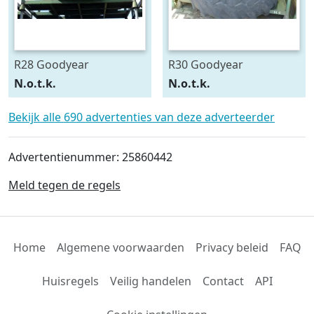
R28 Goodyear
R30 Goodyear
540/75R28
600/70R30
N.o.t.k.
N.o.t.k.
Bekijk alle 690 advertenties van deze adverteerder
Advertentienummer: 25860442
Meld tegen de regels
Home
Algemene voorwaarden
Privacy beleid
FAQ
Huisregels
Veilig handelen
Contact
API