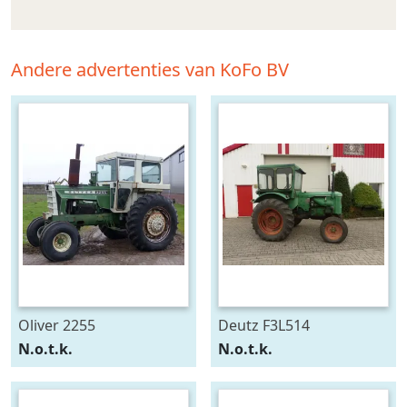
Andere advertenties van KoFo BV
Oliver 2255
Deutz F3L514
N.o.t.k.
N.o.t.k.