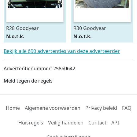
R28 Goodyear
R30 Goodyear
540/75R28
600/70R30
N.o.t.k.
N.o.t.k.
Bekijk alle 690 advertenties van deze adverteerder
Advertentienummer: 25860642
Meld tegen de regels
Home
Algemene voorwaarden
Privacy beleid
FAQ
Huisregels
Veilig handelen
Contact
API