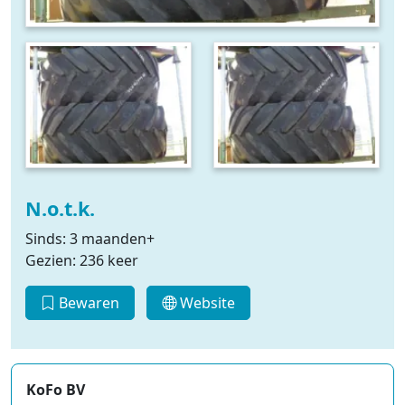
N.o.t.k.
Sinds: 3 maanden+
Gezien: 236 keer
Bewaren
Website
KoFo BV