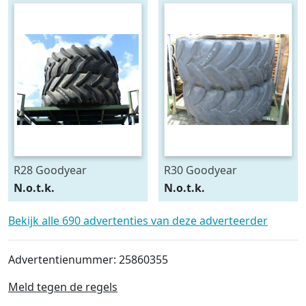
R28 Goodyear
R30 Goodyear
540/75R28
600/70R30
N.o.t.k.
N.o.t.k.
Bekijk alle 690 advertenties van deze adverteerder
Advertentienummer: 25860355
Meld tegen de regels