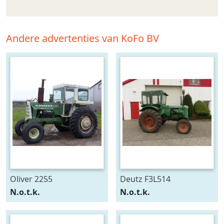
Andere advertenties van KoFo BV
Oliver 2255
Deutz F3L514
N.o.t.k.
N.o.t.k.