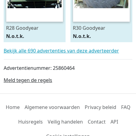
R28 Goodyear
R30 Goodyear
540/75R28
600/70R30
N.o.t.k.
N.o.t.k.
Bekijk alle 690 advertenties van deze adverteerder
Advertentienummer: 25860464
Meld tegen de regels
Home
Algemene voorwaarden
Privacy beleid
FAQ
Huisregels
Veilig handelen
Contact
API