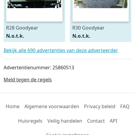
R28 Goodyear
R30 Goodyear
540/75R28
600/70R30
N.o.t.k.
N.o.t.k.
Bekijk alle 690 advertenties van deze adverteerder
Advertentienummer: 25860513
Meld tegen de regels
Home
Algemene voorwaarden
Privacy beleid
FAQ
Huisregels
Veilig handelen
Contact
API