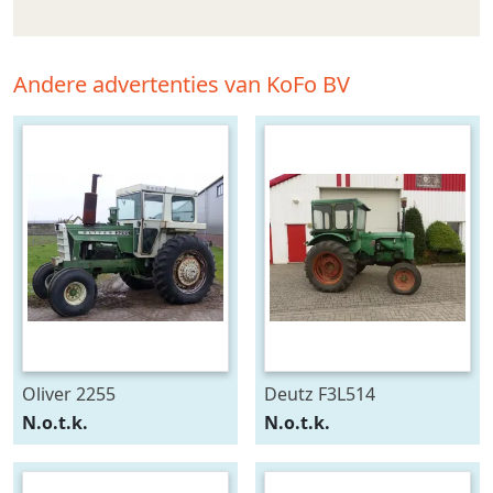
Andere advertenties van KoFo BV
Oliver 2255
Deutz F3L514
N.o.t.k.
N.o.t.k.