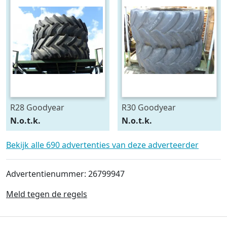
R28 Goodyear
R30 Goodyear
540/75R28
600/70R30
N.o.t.k.
N.o.t.k.
Bekijk alle 690 advertenties van deze adverteerder
Advertentienummer: 26799947
Meld tegen de regels