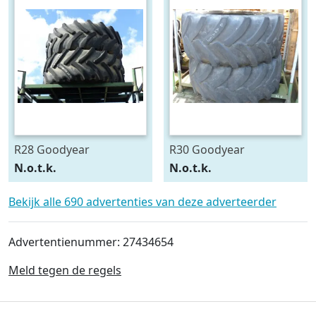
R28 Goodyear
R30 Goodyear
540/75R28
600/70R30
N.o.t.k.
N.o.t.k.
Bekijk alle 690 advertenties van deze adverteerder
Advertentienummer: 27434654
Meld tegen de regels