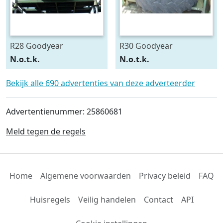
R28 Goodyear
R30 Goodyear
540/75R28
600/70R30
N.o.t.k.
N.o.t.k.
Bekijk alle 690 advertenties van deze adverteerder
Advertentienummer: 25860681
Meld tegen de regels
Home
Algemene voorwaarden
Privacy beleid
FAQ
Huisregels
Veilig handelen
Contact
API