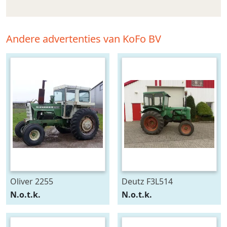
Andere advertenties van KoFo BV
Oliver 2255
Deutz F3L514
N.o.t.k.
N.o.t.k.