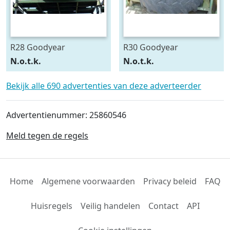
R28 Goodyear
R30 Goodyear
540/75R28
600/70R30
N.o.t.k.
N.o.t.k.
Bekijk alle 690 advertenties van deze adverteerder
Advertentienummer: 25860546
Meld tegen de regels
Home
Algemene voorwaarden
Privacy beleid
FAQ
Huisregels
Veilig handelen
Contact
API