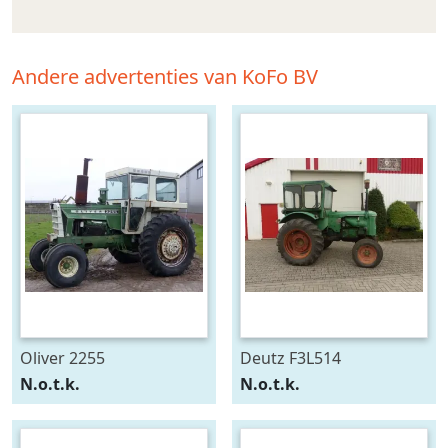
Andere advertenties van KoFo BV
Oliver 2255
Deutz F3L514
N.o.t.k.
N.o.t.k.