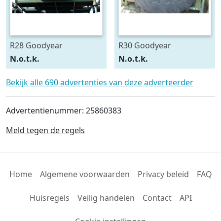
R28 Goodyear
R30 Goodyear
540/75R28
600/70R30
N.o.t.k.
N.o.t.k.
Bekijk alle 690 advertenties van deze adverteerder
Advertentienummer: 25860383
Meld tegen de regels
Home
Algemene voorwaarden
Privacy beleid
FAQ
Huisregels
Veilig handelen
Contact
API