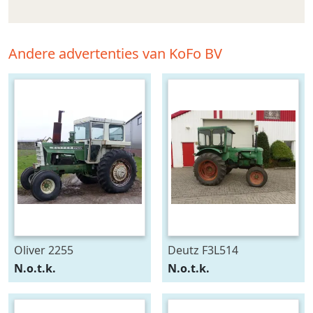
Andere advertenties van KoFo BV
Oliver 2255
Deutz F3L514
N.o.t.k.
N.o.t.k.