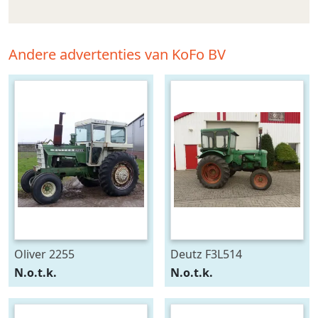
Andere advertenties van KoFo BV
Oliver 2255
Deutz F3L514
N.o.t.k.
N.o.t.k.