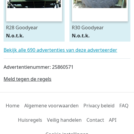
R28 Goodyear
R30 Goodyear
540/75R28
600/70R30
N.o.t.k.
N.o.t.k.
Bekijk alle 690 advertenties van deze adverteerder
Advertentienummer: 25860571
Meld tegen de regels
Home
Algemene voorwaarden
Privacy beleid
FAQ
Huisregels
Veilig handelen
Contact
API