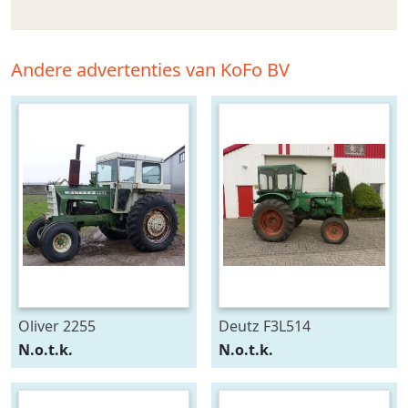
Andere advertenties van KoFo BV
Oliver 2255
Deutz F3L514
N.o.t.k.
N.o.t.k.