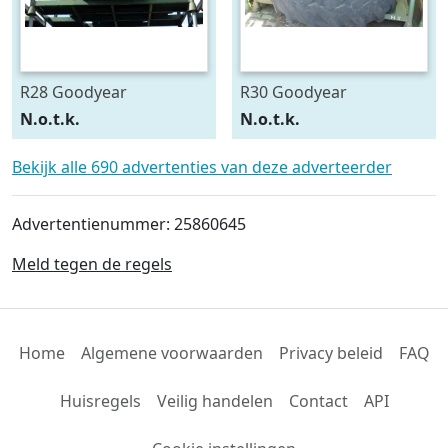
R28 Goodyear
R30 Goodyear
540/75R28
600/70R30
N.o.t.k.
N.o.t.k.
Bekijk alle 690 advertenties van deze adverteerder
Advertentienummer: 25860645
Meld tegen de regels
Home
Algemene voorwaarden
Privacy beleid
FAQ
Huisregels
Veilig handelen
Contact
API