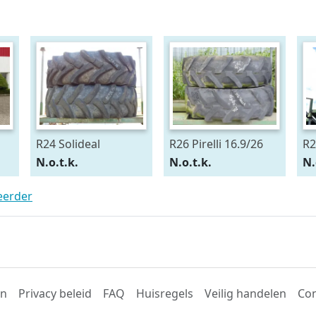
R24 Solideal
R26 Pirelli 16.9/26
R2
15.5/80R24
54
N.o.t.k.
N.o.t.k.
N.
teerder
en
Privacy beleid
FAQ
Huisregels
Veilig handelen
Con