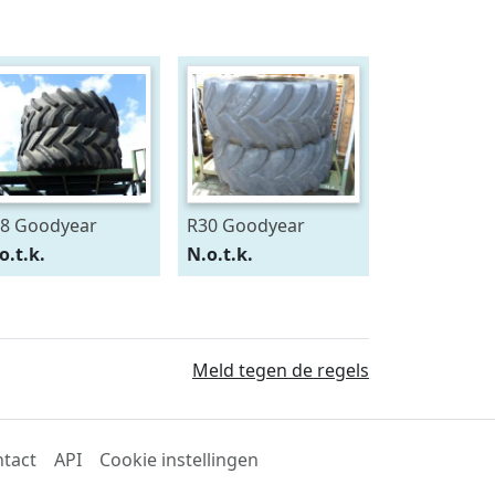
8 Goodyear
R30 Goodyear
0/75R28
600/70R30
o.t.k.
N.o.t.k.
Meld tegen de regels
tact
API
Cookie instellingen