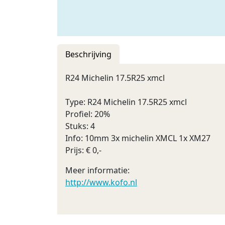
Beschrijving
R24 Michelin 17.5R25 xmcl
Type: R24 Michelin 17.5R25 xmcl
Profiel: 20%
Stuks: 4
Info: 10mm 3x michelin XMCL 1x XM27
Prijs: € 0,-
Meer informatie:
http://www.kofo.nl