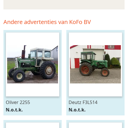
Andere advertenties van KoFo BV
Oliver 2255
Deutz F3L514
N.o.t.k.
N.o.t.k.