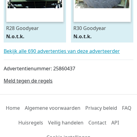
R28 Goodyear
R30 Goodyear
540/75R28
600/70R30
N.o.t.k.
N.o.t.k.
Bekijk alle 690 advertenties van deze adverteerder
Advertentienummer: 25860437
Meld tegen de regels
Home
Algemene voorwaarden
Privacy beleid
FAQ
Huisregels
Veilig handelen
Contact
API