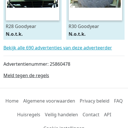
R28 Goodyear
R30 Goodyear
540/75R28
600/70R30
N.o.t.k.
N.o.t.k.
Bekijk alle 690 advertenties van deze adverteerder
Advertentienummer: 25860478
Meld tegen de regels
Home
Algemene voorwaarden
Privacy beleid
FAQ
Huisregels
Veilig handelen
Contact
API