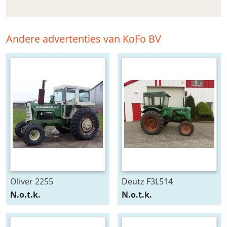
Andere advertenties van KoFo BV
Oliver 2255
Deutz F3L514
N.o.t.k.
N.o.t.k.