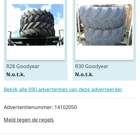
R28 Goodyear
R30 Goodyear
540/75R28
600/70R30
N.o.t.k.
N.o.t.k.
Bekijk alle 690 advertenties van deze adverteerder
Advertentienummer: 14102050
Meld tegen de regels