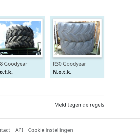
8 Goodyear
R30 Goodyear
0/75R28
600/70R30
o.t.k.
N.o.t.k.
Meld tegen de regels
tact
API
Cookie instellingen