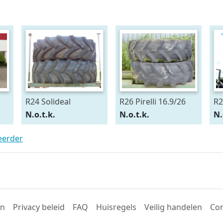
R24 Solideal
R26 Pirelli 16.9/26
R2
15.5/80R24
54
N.o.t.k.
N.o.t.k.
N.
teerder
en
Privacy beleid
FAQ
Huisregels
Veilig handelen
Con