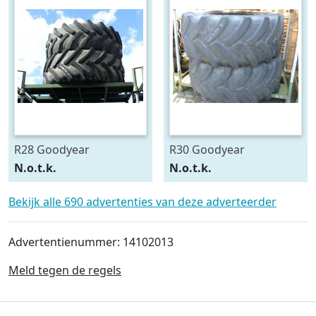
R28 Goodyear
R30 Goodyear
540/75R28
600/70R30
N.o.t.k.
N.o.t.k.
Bekijk alle 690 advertenties van deze adverteerder
Advertentienummer: 14102013
Meld tegen de regels