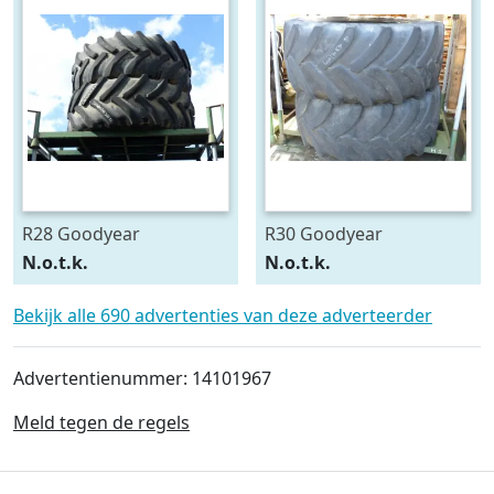
R28 Goodyear
R30 Goodyear
540/75R28
600/70R30
N.o.t.k.
N.o.t.k.
Bekijk alle 690 advertenties van deze adverteerder
Advertentienummer: 14101967
Meld tegen de regels