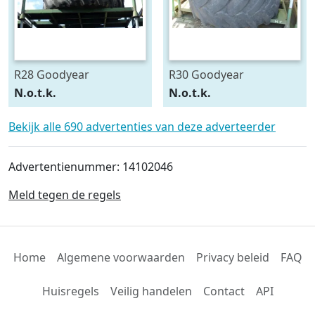
R28 Goodyear
R30 Goodyear
540/75R28
600/70R30
N.o.t.k.
N.o.t.k.
Bekijk alle 690 advertenties van deze adverteerder
Advertentienummer: 14102046
Meld tegen de regels
Home
Algemene voorwaarden
Privacy beleid
FAQ
Huisregels
Veilig handelen
Contact
API