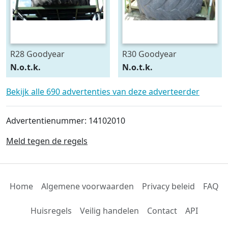
R28 Goodyear
R30 Goodyear
540/75R28
600/70R30
N.o.t.k.
N.o.t.k.
Bekijk alle 690 advertenties van deze adverteerder
Advertentienummer: 14102010
Meld tegen de regels
Home
Algemene voorwaarden
Privacy beleid
FAQ
Huisregels
Veilig handelen
Contact
API