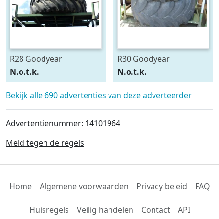
R28 Goodyear
R30 Goodyear
540/75R28
600/70R30
N.o.t.k.
N.o.t.k.
Bekijk alle 690 advertenties van deze adverteerder
Advertentienummer: 14101964
Meld tegen de regels
Home
Algemene voorwaarden
Privacy beleid
FAQ
Huisregels
Veilig handelen
Contact
API