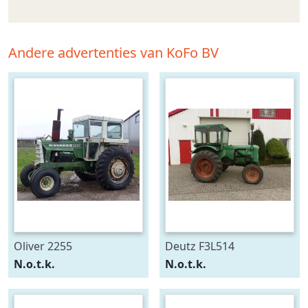
Andere advertenties van KoFo BV
Oliver 2255
Deutz F3L514
N.o.t.k.
N.o.t.k.