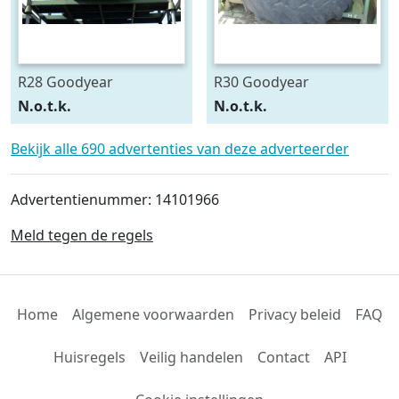
R28 Goodyear
R30 Goodyear
540/75R28
600/70R30
N.o.t.k.
N.o.t.k.
Bekijk alle 690 advertenties van deze adverteerder
Advertentienummer: 14101966
Meld tegen de regels
Home
Algemene voorwaarden
Privacy beleid
FAQ
Huisregels
Veilig handelen
Contact
API