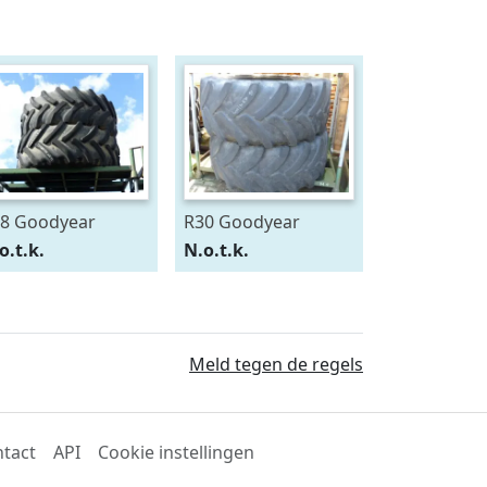
8 Goodyear
R30 Goodyear
0/75R28
600/70R30
o.t.k.
N.o.t.k.
Meld tegen de regels
tact
API
Cookie instellingen