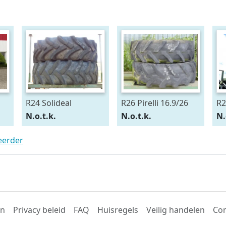
R24 Solideal
R26 Pirelli 16.9/26
R2
15.5/80R24
54
N.o.t.k.
N.o.t.k.
N.
teerder
en
Privacy beleid
FAQ
Huisregels
Veilig handelen
Con